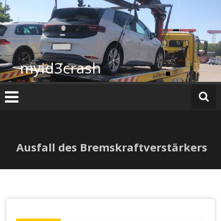
Zum
Inhalt
springen
myid3crash
Ausfall des Bremskraftverstärkers